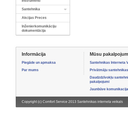
Instrumenti
Santehnika
Akcijas Preces
Inženierkomunikāciju
dokumentācija
Informācija
Mūsu pakalpojum
Piegāde un apmaksa
Santehnikas Interneta 
Par mums
Privātmāju santehnikas
Daudzdzīvokļu santehn
pakalpojumi
Jaunbūve komunikacijas
Copyright (c) Comfort Service 2013
Santehnikas interneta veikals