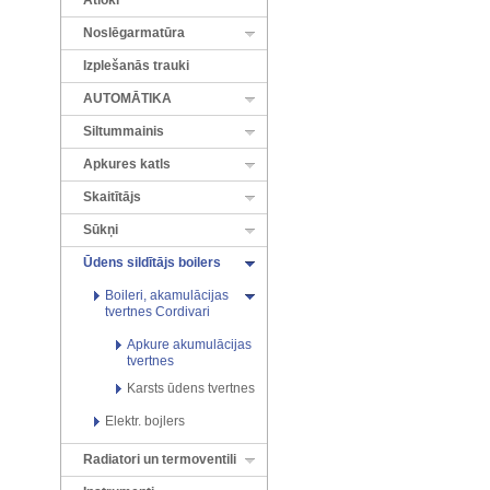
Atloki
Noslēgarmatūra
Izplešanās trauki
AUTOMĀTIKA
Siltummainis
Apkures katls
Skaitītājs
Sūkņi
Ūdens sildītājs boilers
Boileri, akamulācijas
tvertnes Cordivari
Apkure akumulācijas
tvertnes
Karsts ūdens tvertnes
Elektr. bojlers
Radiatori un termoventili