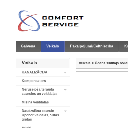
Galvenā
Veikals
Pakalpojumi/Celtniecība
Ko
Veikals
Veikals
>
Ūdens sildītājs boile
KANALIZĀCIJA
Kompensators
Nerūsējošā tērauda
caurules un veiddaļas
Misiņa veiddaļas
Daudzslāņu caurule
Uponor veidaļas, Siltas
grīdas