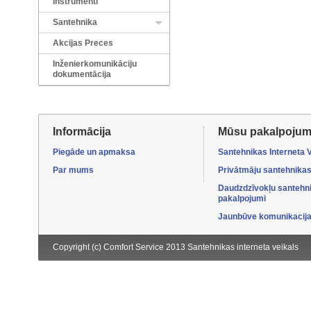
Instrumenti
Santehnika
Akcijas Preces
Inženierkomunikāciju
dokumentācija
Informācija
Mūsu pakalpojum
Piegāde un apmaksa
Santehnikas Interneta 
Par mums
Privātmāju santehnikas
Daudzdzīvokļu santehn
pakalpojumi
Jaunbūve komunikacijas
Copyright (c) Comfort Service 2013
Santehnikas interneta veikals