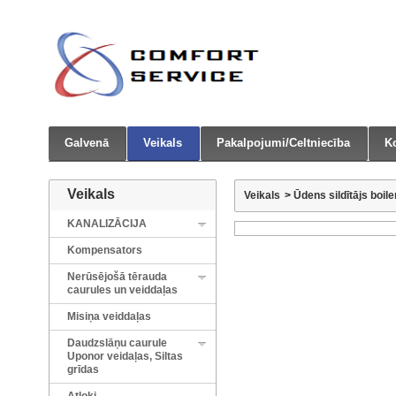
Galvenā
Veikals
Pakalpojumi/Celtniecība
Ko
Veikals
Veikals
>
Ūdens sildītājs boile
KANALIZĀCIJA
Kompensators
Nerūsējošā tērauda
caurules un veiddaļas
Misiņa veiddaļas
Daudzslāņu caurule
Uponor veidaļas, Siltas
grīdas