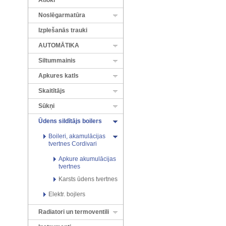
Atloki
Noslēgarmatūra
Izplešanās trauki
AUTOMĀTIKA
Siltummainis
Apkures katls
Skaitītājs
Sūkņi
Ūdens sildītājs boilers
Boileri, akamulācijas
tvertnes Cordivari
Apkure akumulācijas
tvertnes
Karsts ūdens tvertnes
Elektr. bojlers
Radiatori un termoventili