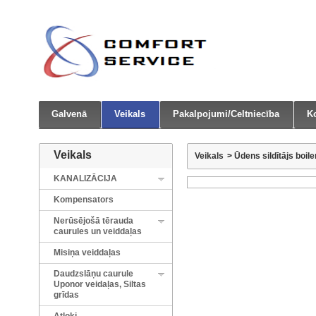
Galvenā
Veikals
Pakalpojumi/Celtniecība
Ko
Veikals
Veikals
>
Ūdens sildītājs boile
KANALIZĀCIJA
Kompensators
Nerūsējošā tērauda
caurules un veiddaļas
Misiņa veiddaļas
Daudzslāņu caurule
Uponor veidaļas, Siltas
grīdas