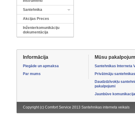
Instrumenti
Santehnika
Akcijas Preces
Inženierkomunikāciju
dokumentācija
Informācija
Mūsu pakalpojum
Piegāde un apmaksa
Santehnikas Interneta 
Par mums
Privātmāju santehnikas
Daudzdzīvokļu santehn
pakalpojumi
Jaunbūve komunikacijas
Copyright (c) Comfort Service 2013
Santehnikas interneta veikals