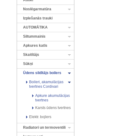
Atloki
Noslēgarmatūra
Izplešanās trauki
AUTOMĀTIKA
Siltummainis
Apkures katls
Skaitītājs
Sūkņi
Ūdens sildītājs boilers
Boileri, akamulācijas
tvertnes Cordivari
Apkure akumulācijas
tvertnes
Karsts ūdens tvertnes
Elektr. bojlers
Radiatori un termoventili