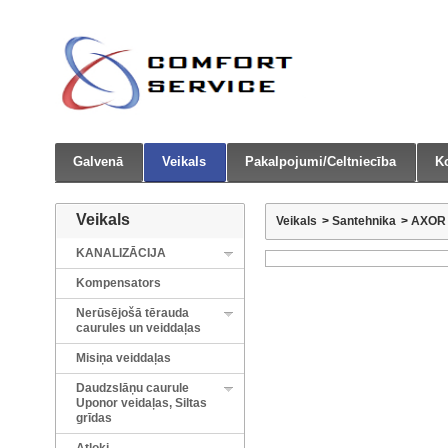
Galvenā
Veikals
Pakalpojumi/Celtniecība
Ko
Veikals
Veikals
>
Santehnika
>
AXOR
KANALIZĀCIJA
Kompensators
Nerūsējošā tērauda
caurules un veiddaļas
Misiņa veiddaļas
Daudzslāņu caurule
Uponor veidaļas, Siltas
grīdas