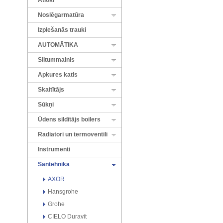
Atloki
Noslēgarmatūra
Izplešanās trauki
AUTOMĀTIKA
Siltummainis
Apkures katls
Skaitītājs
Sūkņi
Ūdens sildītājs boilers
Radiatori un termoventili
Instrumenti
Santehnika
AXOR
Hansgrohe
Grohe
CIELO Duravit