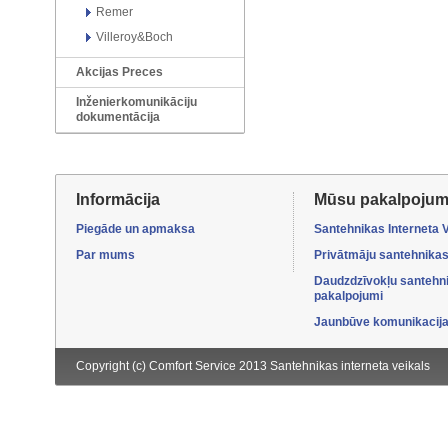
Remer
Villeroy&Boch
Akcijas Preces
Inženierkomunikāciju
dokumentācija
Informācija
Mūsu pakalpojum
Piegāde un apmaksa
Santehnikas Interneta 
Par mums
Privātmāju santehnikas
Daudzdzīvokļu santehn
pakalpojumi
Jaunbūve komunikacijas
Copyright (c) Comfort Service 2013
Santehnikas interneta veikals