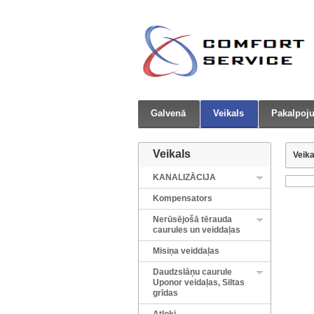
Galvenā
Veikals
Pakalpoju
Veikals
Veika
KANALIZĀCIJA
Kompensators
Nerūsējošā tērauda
caurules un veiddaļas
Misiņa veiddaļas
Daudzslāņu caurule
Uponor veidaļas, Siltas
grīdas