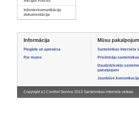
Akcijas Preces
Inženierkomunikāciju
dokumentācija
Informācija
Mūsu pakalpojum
Piegāde un apmaksa
Santehnikas Interneta 
Par mums
Privātmāju santehnikas
Daudzdzīvokļu santehn
pakalpojumi
Jaunbūve komunikacijas
Copyright (c) Comfort Service 2013
Santehnikas interneta veikals