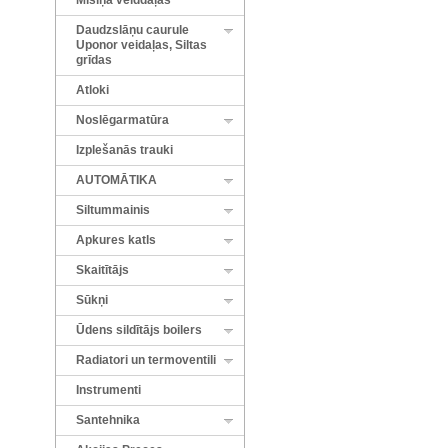
Misiņa veiddaļas
Daudzslāņu caurule
Uponor veidaļas, Siltas
grīdas
Atloki
Noslēgarmatūra
Izplešanās trauki
AUTOMĀTIKA
Siltummainis
Apkures katls
Skaitītājs
Sūkņi
Ūdens sildītājs boilers
Radiatori un termoventili
Instrumenti
Santehnika