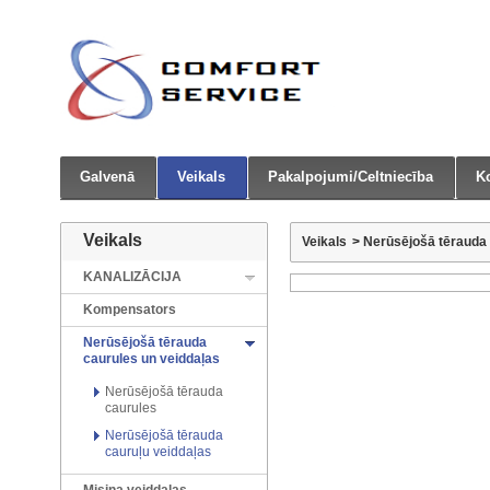
Galvenā
Veikals
Pakalpojumi/Celtniecība
Ko
Veikals
Veikals
>
Nerūsējošā tērauda 
KANALIZĀCIJA
Kompensators
Nerūsējošā tērauda
caurules un veiddaļas
Nerūsējošā tērauda
caurules
Nerūsējošā tērauda
cauruļu veiddaļas