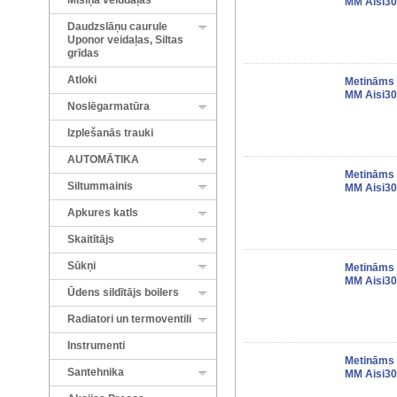
Misiņa veiddaļas
MM Aisi30
Daudzslāņu caurule
Uponor veidaļas, Siltas
grīdas
Atloki
Metināms 
MM Aisi30
Noslēgarmatūra
Izplešanās trauki
AUTOMĀTIKA
Metināms 
Siltummainis
MM Aisi30
Apkures katls
Skaitītājs
Sūkņi
Metināms 
MM Aisi30
Ūdens sildītājs boilers
Radiatori un termoventili
Instrumenti
Metināms 
Santehnika
MM Aisi30