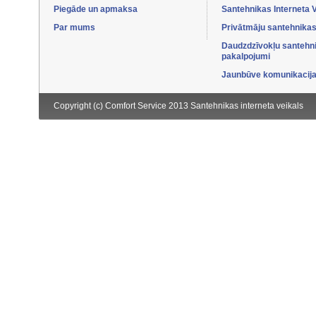
Piegāde un apmaksa
Santehnikas Interneta 
Par mums
Privātmāju santehnikas
Daudzdzīvokļu santehn
pakalpojumi
Jaunbūve komunikacijas
Copyright (c) Comfort Service 2013
Santehnikas interneta veikals