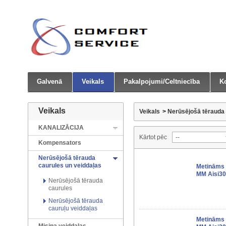
Galvenā
Veikals
Pakalpojumi/Celtniecība
Ko
Veikals
Veikals
>
Nerūsējošā tērauda 
KANALIZĀCIJA
Kārtot pēc
Kompensators
Nerūsējošā tērauda
caurules un veiddaļas
Metināms 
MM Aisi30
Nerūsējošā tērauda
caurules
Nerūsējošā tērauda
cauruļu veiddaļas
Metināms 