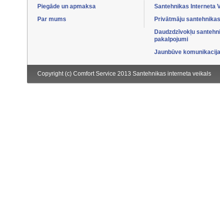
Piegāde un apmaksa
Santehnikas Interneta 
Par mums
Privātmāju santehnikas
Daudzdzīvokļu santehn
pakalpojumi
Jaunbūve komunikacijas
Copyright (c) Comfort Service 2013
Santehnikas interneta veikals