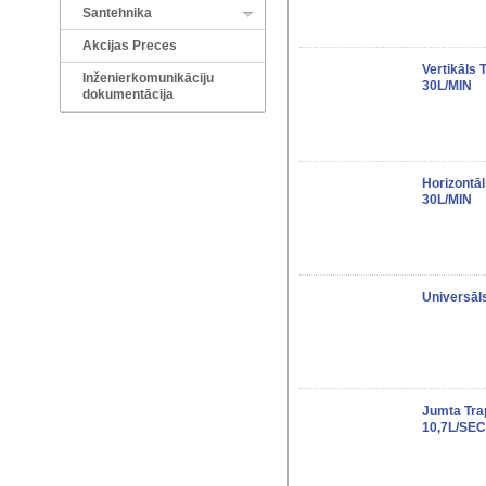
Santehnika
Akcijas Preces
Vertikāls
Inženierkomunikāciju
30L/MIN
dokumentācija
Horizontā
30L/MIN
Universāl
Jumta Tra
10,7L/SEC