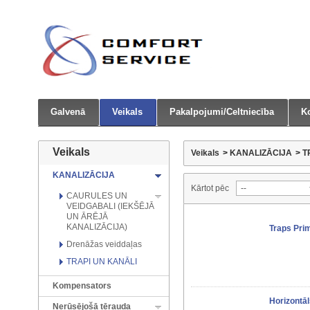
Galvenā
Veikals
Pakalpojumi/Celtniecība
Ko
Veikals
Veikals
>
KANALIZĀCIJA
>
T
KANALIZĀCIJA
Kārtot pēc
CAURULES UN
VEIDGABALI (IEKŠĒJĀ
UN ĀRĒJĀ
KANALIZĀCIJA)
Traps Pri
Drenāžas veiddaļas
TRAPI UN KANĀLI
Kompensators
Horizontā
Nerūsējošā tērauda