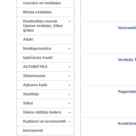
caurules un veiddaļas
Misiņa veiddaļas
Daudzslāņu caurule
Uponor veidaļas, Siltas
Horizontā
grīdas
Atloki
Noslēgarmatūra
Izplešanās trauki
Vertikāls
AUTOMĀTIKA
Siltummainis
Apkures katls
Pagarināt
Skaitītājs
Sūkņi
Ūdens sildītājs boilers
Radiatori un termoventili
Kvadrātve
Instrumenti