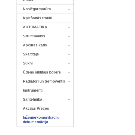
Atloki
Noslēgarmatūra
Izplešanās trauki
AUTOMĀTIKA
Siltummainis
Apkures katls
Skaitītājs
Sūkņi
Ūdens sildītājs boilers
Radiatori un termoventili
Instrumenti
Santehnika
Akcijas Preces
Inženierkomunikāciju
dokumentācija