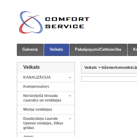
Galvenā
Veikals
Pakalpojumi/Celtniecība
Ko
Veikals
Veikals
>
Inženierkomunikāci
KANALIZĀCIJA
Kompensators
Nerūsējošā tērauda
caurules un veiddaļas
Misiņa veiddaļas
Daudzslāņu caurule
Uponor veidaļas, Siltas
grīdas