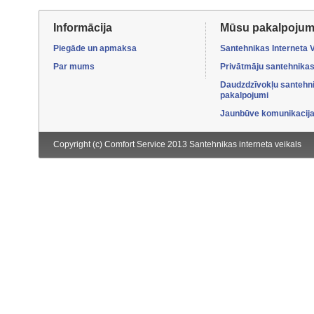
Informācija
Mūsu pakalpojum
Piegāde un apmaksa
Santehnikas Interneta 
Par mums
Privātmāju santehnikas
Daudzdzīvokļu santehn
pakalpojumi
Jaunbūve komunikacijas
Copyright (c) Comfort Service 2013
Santehnikas interneta veikals