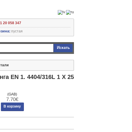
71 20 058 347
зина:
пустая
Искать
тали
а EN 1. 4404/316L 1 X 25
(GAB)
7.70€