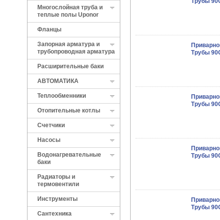
Трубы 90O
Многослойная труба и
теплые полы Uponor
Фланцы
Запорная арматура и
Приварно
трубопроводная арматура
Трубы 90O
Расширительные баки
АВТОМАТИКА
Теплообменники
Приварно
Трубы 90O
Отопительные котлы
Cчетчики
Насосы
Приварно
Водонагревательные
Трубы 90O
баки
Радиаторы и
термовентили
Инструменты
Приварно
Трубы 90O
Сантехника