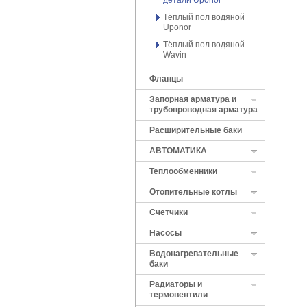
детали Uponor
Тёплый пол водяной
Uponor
Тёплый пол водяной
Wavin
Фланцы
Запорная арматура и
трубопроводная арматура
Расширительные баки
АВТОМАТИКА
Теплообменники
Отопительные котлы
Cчетчики
Насосы
Водонагревательные
баки
Радиаторы и
термовентили