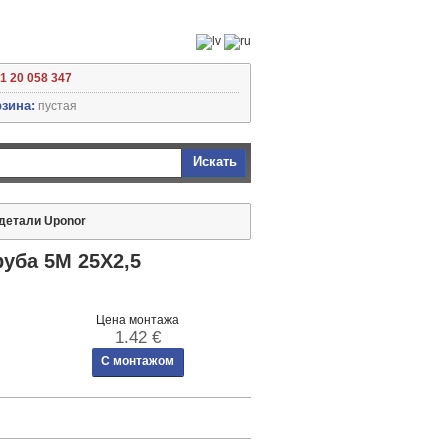
71 20 058 347
зина:
пустая
Искать
 детали Uponor
уба 5M 25X2,5
Цена монтажа
1.42 €