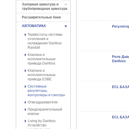
Запорная арматура и
трубопроводная арматура
Расширительные баки
АВТОМАТИКА
Регулятор
Термостаты системы
отопления и
охлаждения Danfoss
Randall
Клапана и
Реле Давл
исполнительные
Danfoss
привода Danfoss
Клапана и
исполнительные
привода ESBE
Системные
ECL БАЗА
регуляторы,
контролеры и сэнсоры
Отвоздушиватели
Предохранительный
клапан
ECL БАЗА
Living by Danfoss
Устройство