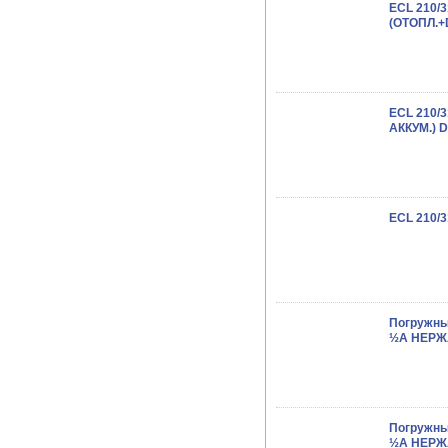
ECL 210/
(ОТОПЛ.+
ECL 210/
АККУМ.) D
ECL 210/
Погружны
½A НЕРЖ
Погружны
½A НЕРЖ