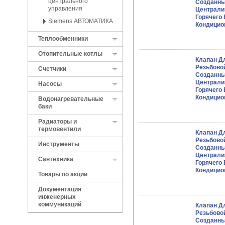
центрального
Созданны
управления
Централи
Горячего
Siemens АВТОМАТИКА
Кондицио
Теплообменники
Отопительные котлы
Клапан Дл
Резьбово
Cчетчики
Созданны
Централи
Насосы
Горячего
Кондицио
Водонагревательные
баки
Радиаторы и
термовентили
Клапан Дл
Резьбово
Инструменты
Созданны
Централи
Сантехника
Горячего
Кондицио
Товары по акции
Документация
инженерных
коммуникаций
Клапан Д
Резьбово
Созданны