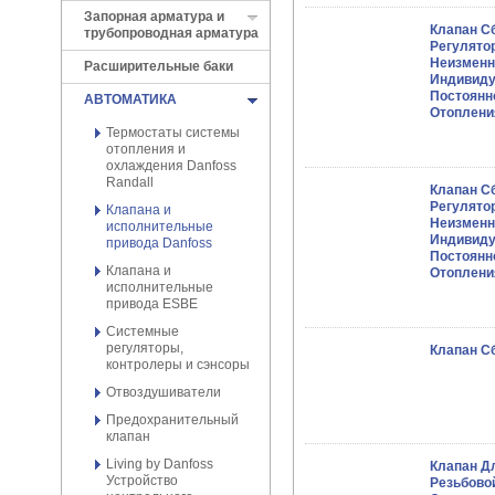
Запорная арматура и
Клапан С
трубопроводная арматура
Регулято
Неизменн
Расширительные баки
Индивиду
Постоянн
АВТОМАТИКА
Отоплени
Термостаты системы
отопления и
охлаждения Danfoss
Randall
Клапан С
Регулято
Клапана и
Неизменн
исполнительные
Индивиду
привода Danfoss
Постоянн
Клапана и
Отоплени
исполнительные
привода ESBE
Системные
регуляторы,
Клапан С
контролеры и сэнсоры
Отвоздушиватели
Предохранительный
клапан
Living by Danfoss
Клапан Дл
Устройство
Резьбово