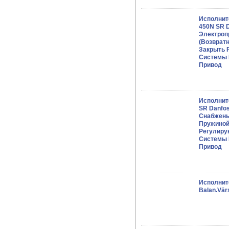
Исполнит
450N SR 
Электроп
(возвратн
Закрыть 
Системы 
Привод
Исполнит
SR Danfo
Снабжены
Пружиной
Регулиру
Системы 
Привод
Исполнит
Balan.vār