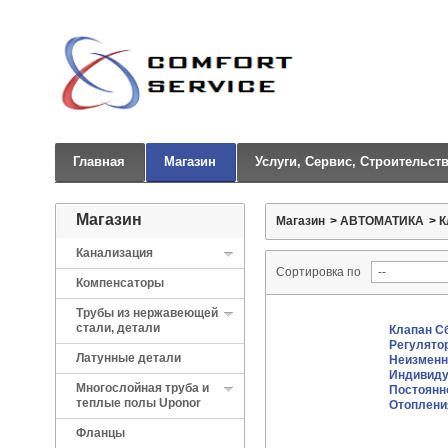
Главная
Магазин
Услуги, Сервис, Строительст
Магазин
Магазин
>
АВТОМАТИКА
>
К
Канализация
Сортировка по
Компенсаторы
Трубы из нержавеющей
стали, детали
Клапан С
Регулято
Латунные детали
Неизменн
Индивиду
Многослойная труба и
Постоянн
теплые полы Uponor
Отоплени
Фланцы